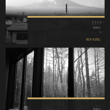
????
投稿日:
\\
続きを読む
…..
投稿日: