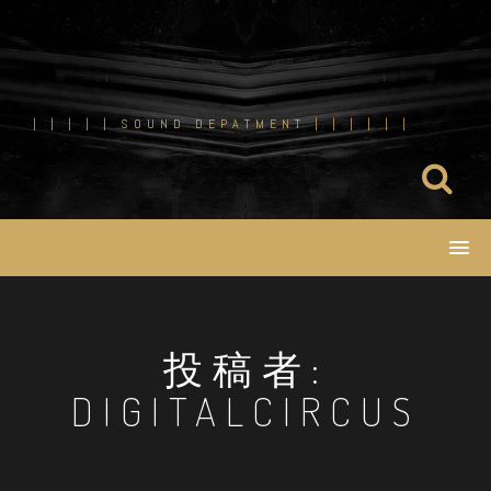
コ
ン
テ
ン
ツ
| | | | | SOUND DEPATMENT | | | | | |
へ
ス
キ
ッ
プ
投稿者:
DIGITALCIRCUS