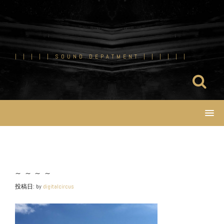
コ
ン
テ
ン
ツ
| | | | | SOUND DEPATMENT | | | | | |
へ
ス
キ
ッ
プ
~~~~
投稿日:
by
digitalcircus